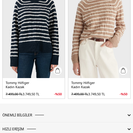
Tommy Hilfiger
Tommy Hilfiger
Kadın Kazak
Kadın Kazak
7.499,00
TL
3.749,50
TL
-%
50
7.499,00
TL
3.749,50
TL
-%
50
ÖNEMLİ BİLGİLER
HIZLI ERİŞİM