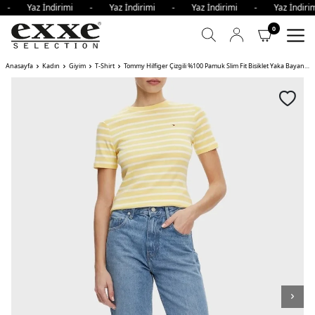
i - Yaz İndirimi - Yaz İndirimi - Yaz İndirimi - Yaz İndi
0
Anasayfa
Kadın
Giyim
T-Shirt
Tommy Hilfiger Çizgili %100 Pamuk Slim Fit Bisiklet Yaka Bayan T Shirt SARI