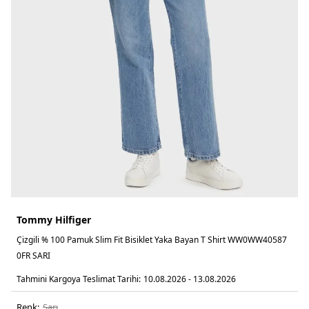
Tommy Hilfiger
Çizgili % 100 Pamuk Slim Fit Bisiklet Yaka Bayan T Shirt WW0WW40587
0FR SARI
Tahmini Kargoya Teslimat Tarihi:
10.08.2026 - 13.08.2026
Renk:
sari