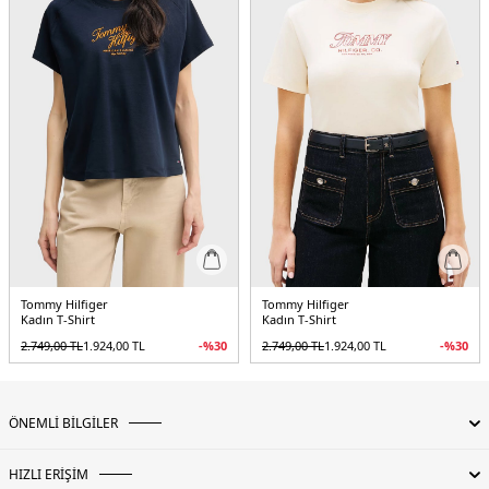
Tommy Hilfiger
Tommy Hilfiger
Kadın T-Shirt
Kadın T-Shirt
2.749,00
TL
1.924,00
TL
-%
30
2.749,00
TL
1.924,00
TL
-%
30
ÖNEMLİ BİLGİLER
HIZLI ERİŞİM