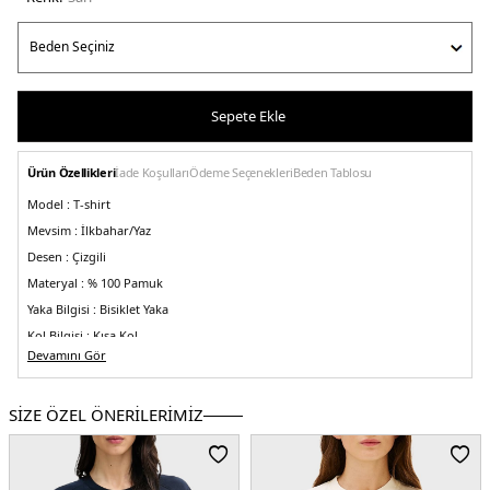
Sepete Ekle
Ürün Özellikleri
İade Koşulları
Ödeme Seçenekleri
Beden Tablosu
Model :
T-shirt
Mevsim :
İlkbahar/Yaz
Desen :
Çizgili
Materyal :
% 100 Pamuk
Yaka Bilgisi :
Bisiklet Yaka
Kol Bilgisi :
Kısa Kol
Devamını Gör
Kalıp Bilgisi :
Slim Fit
Üretim Yeri :
Mısır
2DEWW0WW405870FR.68
SİZE ÖZEL ÖNERİLERİMİZ