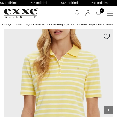
az İndirimi - Yaz İndirimi - Yaz İndirimi - Yaz İndirimi 
0
Anasayfa
Kadın
Giyim
Polo Yaka
Tommy Hilfiger Çizgili Streç Pamuklu Regular Fit Düğmeli Bayan Polo Yaka T Shirt SARI