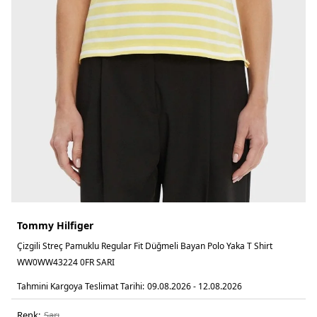
Tommy Hilfiger
Çizgili Streç Pamuklu Regular Fit Düğmeli Bayan Polo Yaka T Shirt
WW0WW43224 0FR SARI
Tahmini Kargoya Teslimat Tarihi:
09.08.2026 - 12.08.2026
Renk:
sari