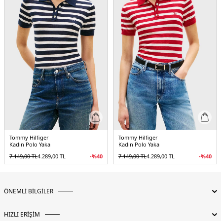
Tommy Hilfiger
Tommy Hilfiger
Kadın Polo Yaka
Kadın Polo Yaka
7.149,00
TL
4.289,00
TL
-%
40
7.149,00
TL
4.289,00
TL
-%
40
ÖNEMLİ BİLGİLER
HIZLI ERİŞİM