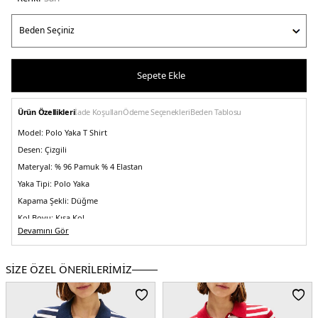
Sepete Ekle
Ürün Özellikleri
İade Koşulları
Ödeme Seçenekleri
Beden Tablosu
Model:
Polo Yaka T Shirt
Desen:
Çizgili
Materyal:
% 96 Pamuk % 4 Elastan
Yaka Tipi:
Polo Yaka
Kapama Şekli:
Düğme
Kol Boyu:
Kısa Kol
Devamını Gör
Kalıp Bilgisi:
Regular Fit
Menşei:
Mısır
2DEWW0WW432240FR.68
SİZE ÖZEL ÖNERİLERİMİZ