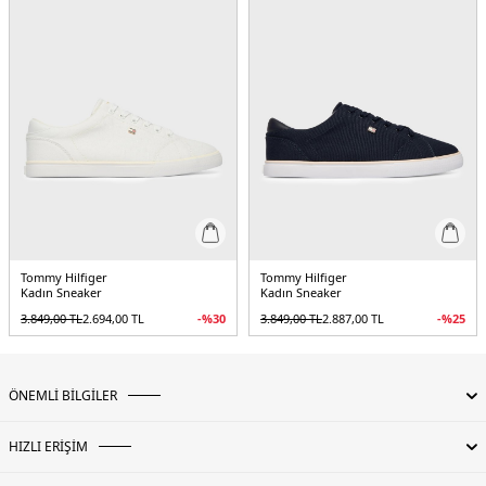
Tommy Hilfiger
Tommy Hilfiger
Kadın Sneaker
Kadın Sneaker
3.849,00
TL
2.694,00
TL
-%
30
3.849,00
TL
2.887,00
TL
-%
25
ÖNEMLİ BİLGİLER
HIZLI ERİŞİM