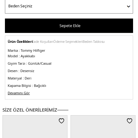
Sepete Ekle
Ürün Özellikleri
İade Koşulları
Ödeme Seçenekleri
Beden Tablosu
Marka :
Tommy Hilfiger
Model :
Ayakkabı
Giyim Tarzı :
Günlük/Casual
Desen :
Desensiz
Materyal :
Deri
Kapama Bilgisi :
Bağcıklı
Taban Bilgisi :
Devamını Gör
Kauçuk
Taban Kalınlığı :
3 cm
Üretim Yeri :
Çin
SİZE ÖZEL ÖNERİLERİMİZ
2DEFW0FW07998BDS.07