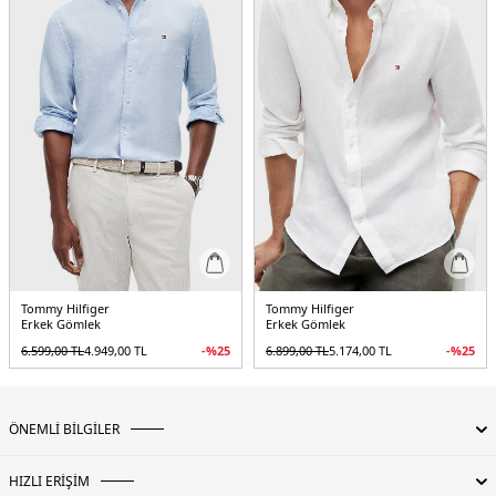
Tommy Hilfiger
Tommy Hilfiger
Erkek Gömlek
Erkek Gömlek
6.599,00
TL
4.949,00
TL
-%
25
6.899,00
TL
5.174,00
TL
-%
25
ÖNEMLİ BİLGİLER
HIZLI ERİŞİM