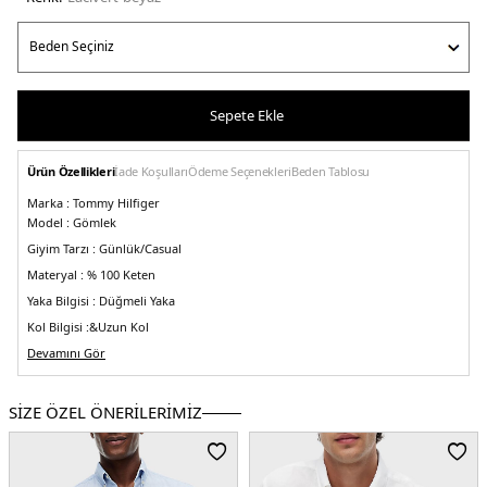
Sepete Ekle
Ürün Özellikleri
İade Koşulları
Ödeme Seçenekleri
Beden Tablosu
Marka :
Tommy Hilfiger
Model :
Gömlek
Giyim Tarzı :
Günlük/Casual
Materyal :
% 100 Keten
Yaka Bilgisi :
Düğmeli Yaka
Kol Bilgisi :&
Uzun Kol
Kalıp Bilgisi :
Devamını Gör
Regular Fit
Manken Ölçüsü :
&Boy : 1.86 cm / Beden : M
Üretim Yeri :
Bangladeş
SİZE ÖZEL ÖNERİLERİMİZ
3DE1MW0MW346030MS.475