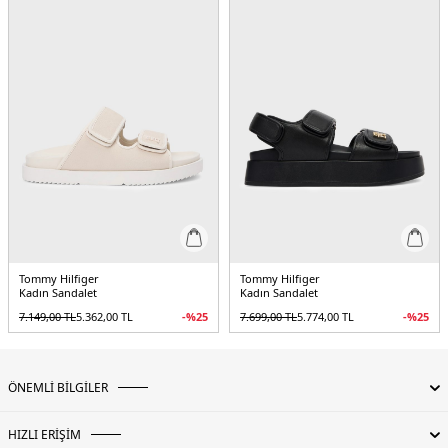
Tommy Hilfiger
Tommy Hilfiger
Kadın Sandalet
Kadın Sandalet
7.149,00
TL
5.362,00
TL
-%
25
7.699,00
TL
5.774,00
TL
-%
25
ÖNEMLİ BİLGİLER
HIZLI ERİŞİM