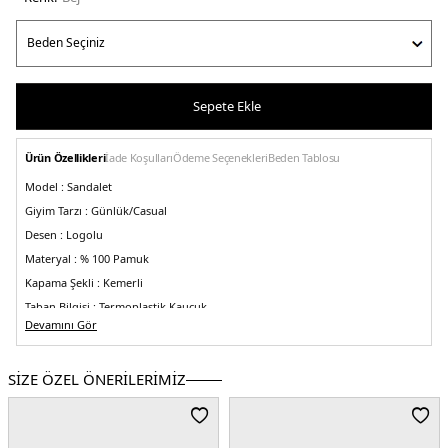
Sepete Ekle
Ürün Özellikleri
İade Koşulları
Ödeme Seçenekleri
Beden Tablosu
Model :
Sandalet
Giyim Tarzı :
Günlük/Casual
Desen :
Logolu
Materyal :
% 100 Pamuk
Kapama Şekli :
Kemerli
Taban Bilgisi :
Termoplastik Kauçuk
Devamını Gör
Taban Kalınlığı :
10 cm
Menşei :
Vietnam
SİZE ÖZEL ÖNERİLERİMİZ
Detaylar :
-Açık burun
-Pamuklu astar
-Dolgulu yüksek topuk
-Jüt kaplamalı
orta taban
2DEFW0FW08668ACC.17