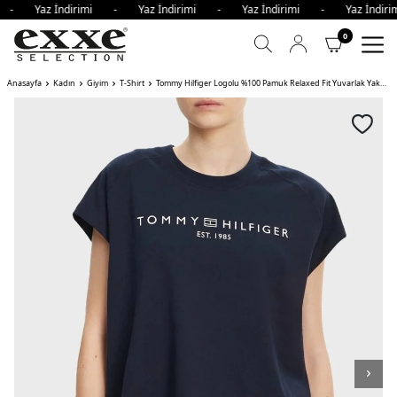
i - Yaz İndirimi - Yaz İndirimi - Yaz İndirimi - Yaz İndi
0
Anasayfa
Kadın
Giyim
T-Shirt
Tommy Hilfiger Logolu %100 Pamuk Relaxed Fit Yuvarlak Yaka Bayan T Shirt