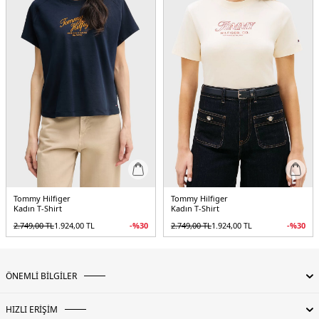
Tommy Hilfiger
Tommy Hilfiger
Kadın T-Shirt
Kadın T-Shirt
2.749,00
TL
1.924,00
TL
-%
30
2.749,00
TL
1.924,00
TL
-%
30
ÖNEMLİ BİLGİLER
HIZLI ERİŞİM