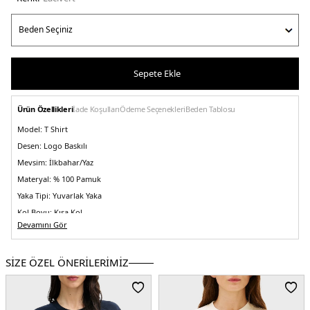
Sepete Ekle
Ürün Özellikleri
İade Koşulları
Ödeme Seçenekleri
Beden Tablosu
Model:
T Shirt
Desen:
Logo Baskılı
Mevsim:
İlkbahar/Yaz
Materyal:
% 100 Pamuk
Yaka Tipi:
Yuvarlak Yaka
Kol Boyu:
Kısa Kol
Devamını Gör
Kalıp Bilgisi:
Relaxed Fit
Menşei:
Bangladeş
2DEWW0WW46113C1G.12
SİZE ÖZEL ÖNERİLERİMİZ