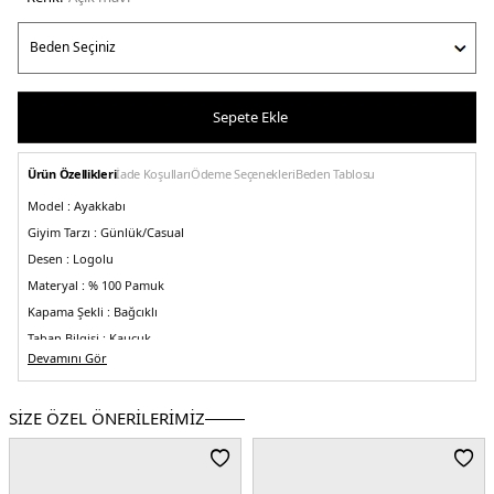
Sepete Ekle
Ürün Özellikleri
İade Koşulları
Ödeme Seçenekleri
Beden Tablosu
Model :
Ayakkabı
Giyim Tarzı :
Günlük/Casual
Desen :
Logolu
Materyal :
% 100 Pamuk
Kapama Şekli :
Bağcıklı
Taban Bilgisi :
Kauçuk
Devamını Gör
Menşei :
Çin
Detaylar :
-Yuvarlak burun
-Pamuklu astar
-Topukta metalik süsleme
-Düşük
bilekli
SİZE ÖZEL ÖNERİLERİMİZ
2DEFW0FW08647C1O.67