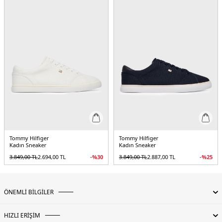
Tommy Hilfiger
Tommy Hilfiger
Kadın Sneaker
Kadın Sneaker
3.849,00
TL
2.694,00
TL
-%
30
3.849,00
TL
2.887,00
TL
-%
25
ÖNEMLİ BİLGİLER
HIZLI ERİŞİM