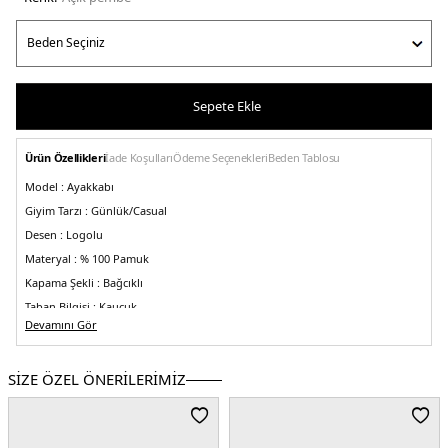
Sepete Ekle
Ürün Özellikleri
İade Koşulları
Ödeme Seçenekleri
Beden Tablosu
Model :
Ayakkabı
Giyim Tarzı :
Günlük/Casual
Desen :
Logolu
Materyal :
% 100 Pamuk
Kapama Şekli :
Bağcıklı
Taban Bilgisi :
Kauçuk
Devamını Gör
Menşei :
Çin
Detaylar :
-Yuvarlak burun
-Pamuklu astar
-Topukta metalik süsleme
-Düşük
bilekli
SİZE ÖZEL ÖNERİLERİMİZ
2DEFW0FW08647TQN.37