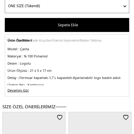
Sepete Ekle
Ürün Özellikleri
İade Koşulları
Ödeme Seçenekleri
Beden Tablosu
Model :
Çanta
Materyal :
% 100 Poliamid
Desen :
Logolu
Ürün Ölçüsü :
21 x 5 x 17 cm
Detay :
-Fermuar kapamalı
-1,7 L kapasiteli
-Ayarlanabilir logo baskılı askılı
Üretim Yeri :
Kamboçya
2DEAW0AW17230YBL.25
Devamını Gör
SİZE ÖZEL ÖNERİLERİMİZ