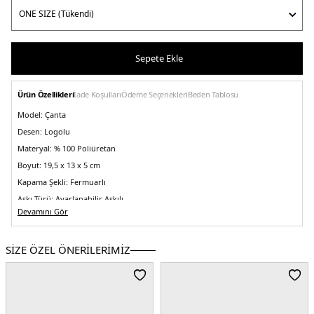
Sepete Ekle
Ürün Özellikleri
İade Koşulları
Ödeme Seçenekleri
Beden Tablosu
Model:
Çanta
Desen:
Logolu
Materyal:
% 100 Poliüretan
Boyut:
19,5 x 13 x 5 cm
Kapama Şekli:
Fermuarlı
Askı Türü:
Ayarlanabilir Askılı
Devamını Gör
Menşei:
Kamboçya
Detaylar:
-Kapasite 1,2 Lt - Düz çakıl taneli yüzey - Kapamasız arka cep detayı
2DEAW0AW17450DW6.12
SİZE ÖZEL ÖNERİLERİMİZ