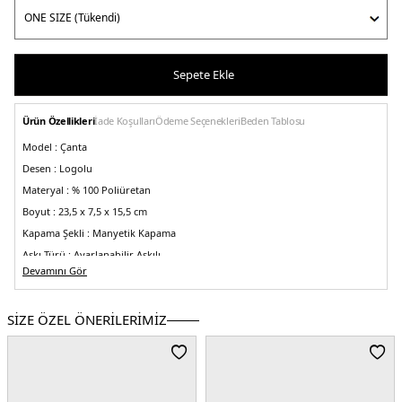
Sepete Ekle
Ürün Özellikleri
İade Koşulları
Ödeme Seçenekleri
Beden Tablosu
Model :
Çanta
Desen :
Logolu
Materyal :
% 100 Poliüretan
Boyut :
23,5 x 7,5 x 15,5 cm
Kapama Şekli :
Manyetik Kapama
Askı Türü :
Ayarlanabilir Askılı
Devamını Gör
Menşei :
Endonezya
2DEAW0AW17723BDS.07
SİZE ÖZEL ÖNERİLERİMİZ