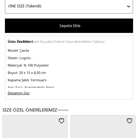
Sepete Ekle
Ürün Özellikleri
İade Koşulları
Ödeme Seçenekleri
Beden Tablosu
Model:
Çanta
Desen:
Logolu
Materyal:
% 100 Polyester
Boyut:
20 x 15 x 8,50 cm
Kapama Şekli:
Fermuarlı
Askı Türü:
Ayarlanabilir Askılı
Devamını Gör
Menşei:
Endonezya
3DE1AM0AM13465PSM.40
SİZE ÖZEL ÖNERİLERİMİZ