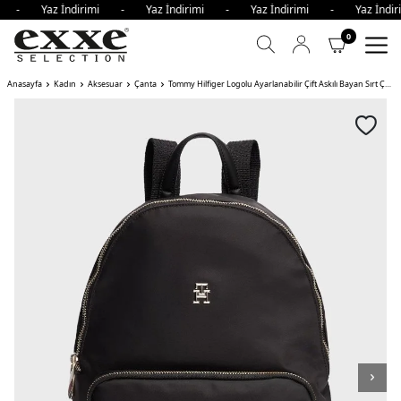
mi - Yaz İndirimi - Yaz İndirimi - Yaz İndirimi - Yaz İnd
0
Anasayfa
Kadın
Aksesuar
Çanta
Tommy Hilfiger Logolu Ayarlanabilir Çift Askılı Bayan Sırt Çantası BDS