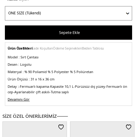
Sepete Ekle
Ürün Özellikleri
İade Koşulları
Ödeme Seçenekleri
Beden Tablosu
Model :
Sırt Çantası
Desen :
Logolu
Materyal :
% 90 Poliamid % 5 Polyester % 5 Poliüretan
Ürün Ölçüsü :
31 x 16 x 36 cm
Detay :
-Fermuarlı kapama
-Kapasite 10,1 L
-Pürüzsüz dış yüzey
-Fermuarlı ön
cep
-Ayarlanabilir çift askılı
-Tutma saplı
Üretim Yeri :
Devamını Gör
Bangladeş
2DEAW0AW15641BDS.07
SİZE ÖZEL ÖNERİLERİMİZ