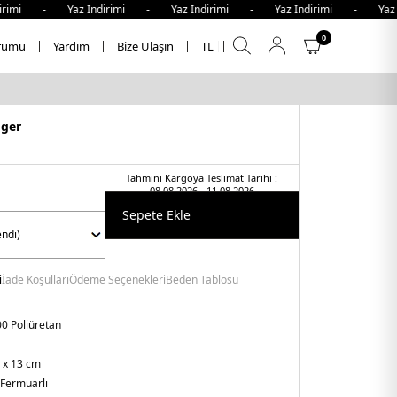
rimi - Yaz İndirimi - Yaz İndirimi - Yaz İndirimi - Yaz İn
0
rumu
Yardım
Bize Ulaşın
TL
iger
Tahmini Kargoya Teslimat Tarihi :
08.08.2026 - 11.08.2026
Sepete Ekle
i
İade Koşulları
Ödeme Seçenekleri
Beden Tablosu
0 Poliüretan
5 x 13 cm
Fermuarlı