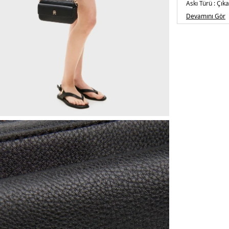
Askı Türü :
Çıka
Menşei :
Kamb
Devamını Gör
Detaylar :
-Kapa
cep
2DEAW0AW174