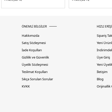
ÖNEMLİ BİLGİLER
HIZLI ERİŞ
Hakkımızda
Sipariş Ta
Satış Sözleşmesi
Yeni Ürünl
İade Koşulları
İndirimdek
Gizlilik ve Güvenlik
Üye Giriş
Üyelik Sözleşmesi
Yeni Üyeli
Teslimat Koşulları
İletişim
Sıkça Sorulan Sorular
Blog
KVKK
Orijinallik