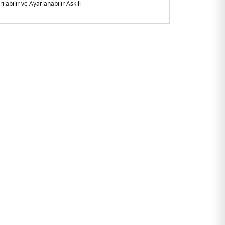
rılabilir ve Ayarlanabilir Askılı
oçya
site 1,2 Lt.
-Manyetik klips kapamalı ön cep
-Fermuarlı arka
55BDS.07