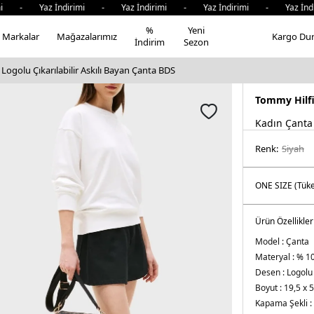
i - Yaz İndirimi - Yaz İndirimi - Yaz İndirimi - Yaz İndi
%
Yeni
Markalar
Mağazalarımız
Kargo Du
İndirim
Sezon
Logolu Çıkarılabilir Askılı Bayan Çanta BDS
Tommy Hilf
Kadın Çanta
Renk:
si̇yah
Ürün Özellikler
Model :
Çanta
Materyal :
% 10
Desen :
Logolu
Boyut :
19,5 x 
Kapama Şekli :