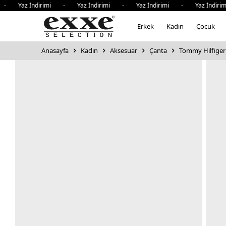
- Yaz İndirimi - Yaz İndirimi - Yaz İndirimi - Yaz İndirim
Erkek
Kadın
Çocuk
Anasayfa
Kadın
Aksesuar
Çanta
Tommy Hilfiger 