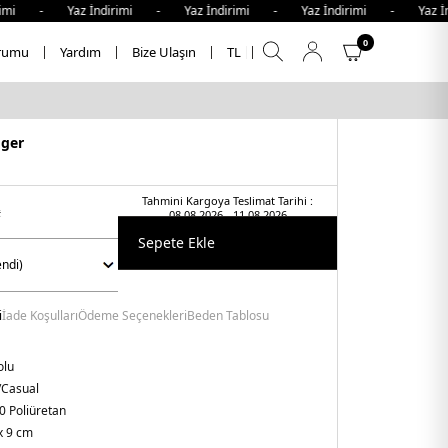
i - Yaz İndirimi - Yaz İndirimi - Yaz İndirimi - Yaz İndir
0
rumu
Yardım
Bize Ulaşın
TL
iger
Tahmini Kargoya Teslimat Tarihi :
t
08.08.2026 - 11.08.2026
Sepete Ekle
i
İade Koşulları
Ödeme Seçenekleri
Beden Tablosu
olu
/Casual
0 Poliüretan
x 9 cm