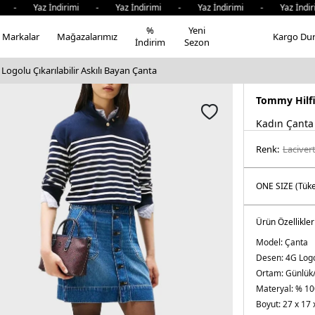
 Yaz İndirimi - Yaz İndirimi - Yaz İndirimi - Yaz İndirim
%
Yeni
Markalar
Mağazalarımız
Kargo Du
İndirim
Sezon
Logolu Çıkarılabilir Askılı Bayan Çanta
Tommy Hilf
Kadın Çanta
Renk:
laci̇ver
Ürün Özellikler
Model:
Çanta
Desen:
4G Log
Ortam:
Günlük
Materyal:
% 10
Boyut:
27 x 17 