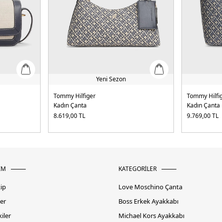
Yeni Sezon
Tommy Hilfiger
Tommy Hilfi
Kadın Çanta
Kadın Çanta
8.619,00
TL
9.769,00
TL
İM
KATEGORİLER
kip
Love Moschino Çanta
er
Boss Erkek Ayakkabı
iler
Michael Kors Ayakkabı