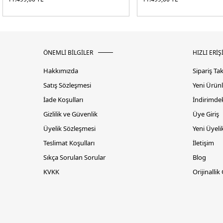
ÖNEMLİ BİLGİLER
HIZLI ERİŞ
Hakkımızda
Sipariş Ta
Satış Sözleşmesi
Yeni Ürünl
İade Koşulları
İndirimdek
Gizlilik ve Güvenlik
Üye Giriş
Üyelik Sözleşmesi
Yeni Üyeli
Teslimat Koşulları
İletişim
Sıkça Sorulan Sorular
Blog
KVKK
Orijinallik