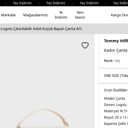
 - Yaz İndirimi - Yaz İndirimi - Yaz İndirimi - Yaz İndir
%
Yeni
Markalar
Mağazalarımız
Kargo Du
İndirim
Sezon
Logolu Çıkarılabilir Askılı Küçük Bayan Çanta ACI
Tommy Hilf
Kadın Çanta
Renk:
bej
Ürün Özellikler
Model:
Çanta
Desen:
Logolu
Materyal:
% 51
Boyut:
26 x 13 
Kapama Şekli: