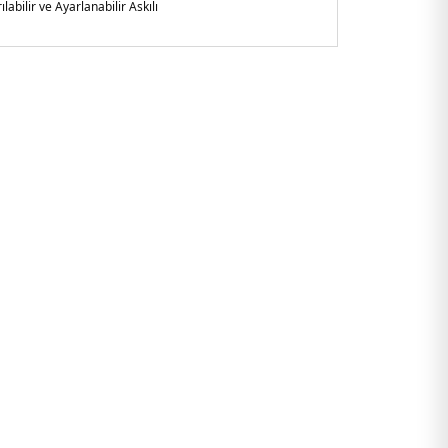
ılabilir ve Ayarlanabilir Askılı
çya
asite 2,2 Lt - Tutma saplı - 3 ana bölme
65ACI.17