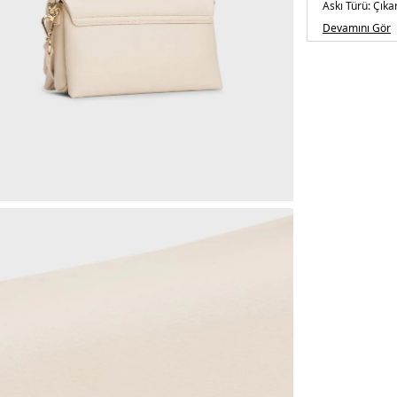
Askı Türü:
Çıkar
Menşei:
Kambo
Devamını Gör
Detaylar:
- Kap
2DEAW0AW174