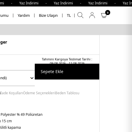
imi - Yaz İndirimi - Yaz İndirimi - Yaz İndirimi - Yaz İn
0
rumu
Yardım
Bize Ulaşın
TL
iger
Tahmini Kargoya Teslimat Tarihi :
09.08.2026 - 12.08.2026
Sepete Ekle
i
İade Koşulları
Ödeme Seçenekleri
Beden Tablosu
 Polyester % 49 Poliüretan
x 15 cm
Kilitli kapama