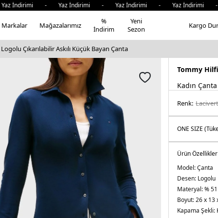
ndirimi - Yaz İndirimi - Yaz İndirimi - Yaz İndirimi - Ya
%
Yeni
Markalar
Mağazalarımız
Kargo Du
İndirim
Sezon
Logolu Çıkarılabilir Askılı Küçük Bayan Çanta
Tommy Hilf
Kadın Çanta
Renk:
laci̇ver
Ürün Özellikler
Model:
Çanta
Desen:
Logolu
Materyal:
% 51
Boyut:
26 x 13 
Kapama Şekli: