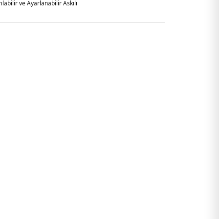
ılabilir ve Ayarlanabilir Askılı
çya
asite 2,2 Lt - Tutma saplı - 3 ana bölme
465DW6.12