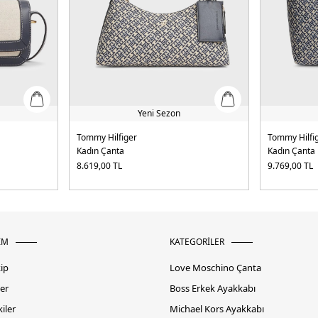
Yeni Sezon
Tommy Hilfiger
Tommy Hilfi
Kadın Çanta
Kadın Çanta
8.619,00
TL
9.769,00
TL
İM
KATEGORİLER
kip
Love Moschino Çanta
er
Boss Erkek Ayakkabı
iler
Michael Kors Ayakkabı