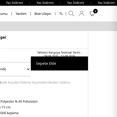
z İndirimi - Yaz İndirimi - Yaz İndirimi - Yaz İndirimi - 
0
rumu
Yardım
Bize Ulaşın
TL
iger
Tahmini Kargoya Teslimat Tarihi :
t
09.08.2026 - 12.08.2026
Sepete Ekle
i
İade Koşulları
Ödeme Seçenekleri
Beden Tablosu
 Polyester % 49 Poliüretan
x 15 cm
Kilitli kapama