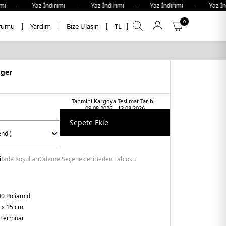
i - Yaz İndirimi - Yaz İndirimi - Yaz İndirimi - Yaz İndi
0
rumu
Yardım
Bize Ulaşın
TL
iger
Tahmini Kargoya Teslimat Tarihi :
09.08.2026 - 12.08.2026
Sepete Ekle
i
İade Koşulları
Ödeme Seçenekleri
Beden Tablosu
0 Poliamid
5 x 15 cm
Fermuar