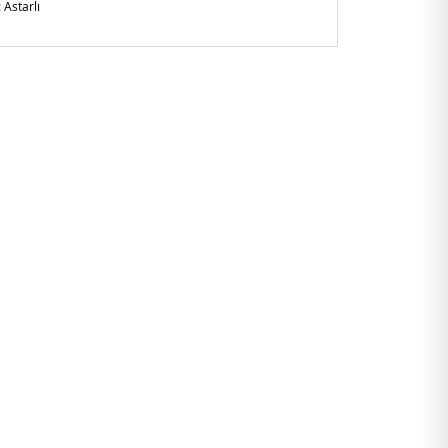
:
Astarlı
rılabilir ve Ayarlanabilir Askılı
oçya
asite 2,5 Lt
04VLP.61