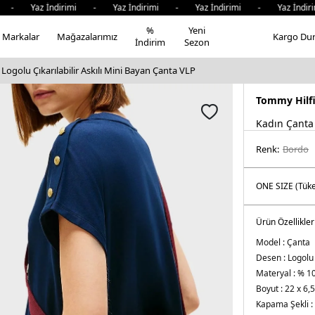
- Yaz İndirimi - Yaz İndirimi - Yaz İndirimi - Yaz İndirim
%
Yeni
Markalar
Mağazalarımız
Kargo Du
İndirim
Sezon
Logolu Çıkarılabilir Askılı Mini Bayan Çanta VLP
Tommy Hilf
Kadın Çanta
Renk:
bordo
Ürün Özellikler
Model :
Çanta
Desen :
Logolu
Materyal :
% 10
Boyut :
22 x 6,
Kapama Şekli :