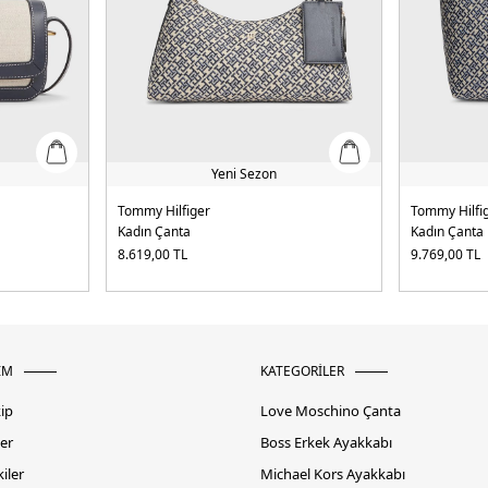
Yeni Sezon
Tommy Hilfiger
Tommy Hilfi
Kadın Çanta
Kadın Çanta
8.619,00
TL
9.769,00
TL
İM
KATEGORİLER
kip
Love Moschino Çanta
er
Boss Erkek Ayakkabı
iler
Michael Kors Ayakkabı