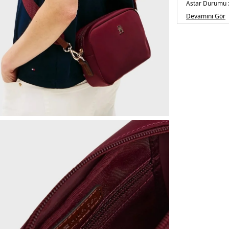
Astar Durumu 
Askı Türü :
Çıka
Devamını Gör
Menşei :
Kamb
Detaylar :
- Kap
2DEAW0AW177