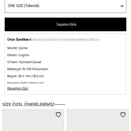
Sepete Ekle
Ürün Özellikleri
İade Koşulları
Ödeme Seçenekleri
Beden Tablosu
Model:
Çanta
Desen:
Logolu
Ortam:
Günlük/Casual
Materyal:
% 100 Poliüretan
Boyut:
30 x 14 x 18,5 cm
Kapama Şekli:
Fermuarlı
Devamını Gör
Yaş Grubu:
Yetişkin
Askı Türü:
İki adet sap , ayarlanabilir ve çıkarılabilir askılı
SİZE ÖZEL ÖNERİLERİMİZ
Menşei:
Kamboçya
2DEAW0AW17709BDS.07