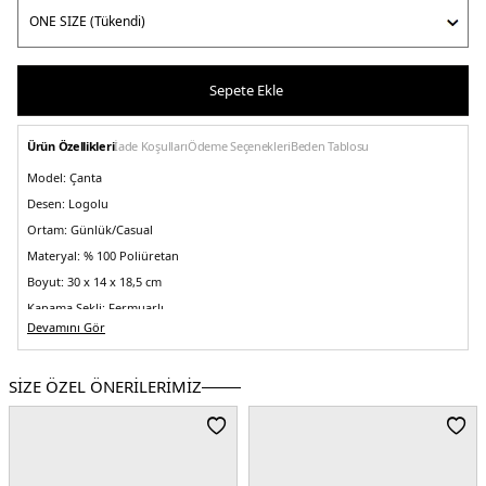
Sepete Ekle
Ürün Özellikleri
İade Koşulları
Ödeme Seçenekleri
Beden Tablosu
Model:
Çanta
Desen:
Logolu
Ortam:
Günlük/Casual
Materyal:
% 100 Poliüretan
Boyut:
30 x 14 x 18,5 cm
Kapama Şekli:
Fermuarlı
Devamını Gör
Yaş Grubu:
Yetişkin
Askı Türü:
İki adet sap , ayarlanabilir ve çıkarılabilir askılı
SİZE ÖZEL ÖNERİLERİMİZ
Menşei:
Kamboçya
2DEAW0AW17709MT1.08