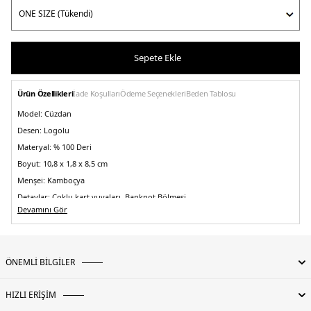
Sepete Ekle
Ürün Özellikleri
İade Koşulları
Ödeme Seçenekleri
Beden Tablosu
Model:
Cüzdan
Desen:
Logolu
Materyal:
% 100 Deri
Boyut:
10,8 x 1,8 x 8,5 cm
Menşei:
Kamboçya
Detaylar:
Çoklu kart yuvaları, Banknot Bölmesi
3DE1AM0AM13708DW6.12
Devamını Gör
ÖNEMLİ BİLGİLER
HIZLI ERİŞİM