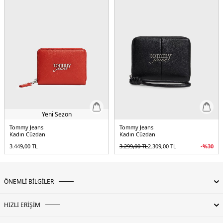
Yeni Sezon
Tommy Jeans
Tommy Jeans
Kadın Cüzdan
Kadın Cüzdan
3.449,00
TL
3.299,00
TL
2.309,00
TL
-%
30
ÖNEMLİ BİLGİLER
HIZLI ERİŞİM