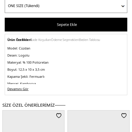
Sepete Ekle
Ürün Özellikleri
İade Koşulları
Ödeme Seçenekleri
Beden Tablosu
Model:
Cüzdan
Desen:
Logolu
Materyal:
% 100 Poliüretan
Boyut:
12,5 x 10 x 3,5 cm
Kapama Şekli:
Fermuarlı
Menşei:
Kamboçya
Devamını Gör
Detaylar:
Çoklu kart yuvaları, Banknot Bölmesi
2DEAW0AW17473BDS.07
SİZE ÖZEL ÖNERİLERİMİZ