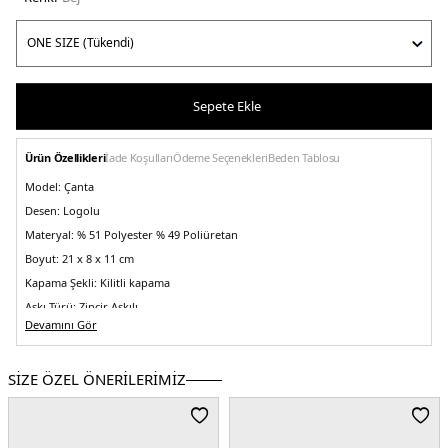
Sepete Ekle
Ürün Özellikleri
İade Koşulları
Ödeme Seçenekleri
Beden Tablosu
Model:
Çanta
Desen:
Logolu
Materyal:
% 51 Polyester % 49 Poliüretan
Boyut:
21 x 8 x 11 cm
Kapama Şekli:
Kilitli kapama
Askı Türü:
Zincir Askılı
Devamını Gör
Menşei:
Kamboçya
Detaylar:
- Kapasite 1,5 Lt - 3 ana bölmeli
2DEAW0AW17462ACI.17
SİZE ÖZEL ÖNERİLERİMİZ