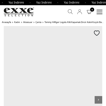
i - Yaz İndirimi - Yaz İndirimi - Yaz İndirimi - Yaz İndi
0
Anasayfa
Kadın
Aksesuar
Çanta
Tommy Hilfiger Logolu Kilit Kapamalı Zincir Askılı Küçük Bayan Çanta ACI