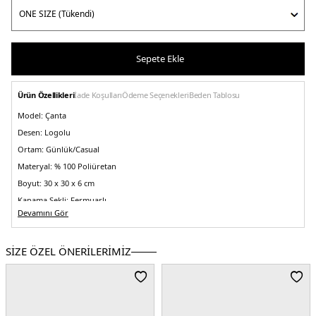
Sepete Ekle
Ürün Özellikleri
İade Koşulları
Ödeme Seçenekleri
Beden Tablosu
Model:
Çanta
Desen:
Logolu
Ortam:
Günlük/Casual
Materyal:
% 100 Poliüretan
Boyut:
30 x 30 x 6 cm
Kapama Şekli:
Fermuarlı
Devamını Gör
Yaş Grubu:
Yetişkin
Askı Türü:
Omuz Askılı
SİZE ÖZEL ÖNERİLERİMİZ
Menşei:
Kamboçya
2DEAW0AW17693BDS.07