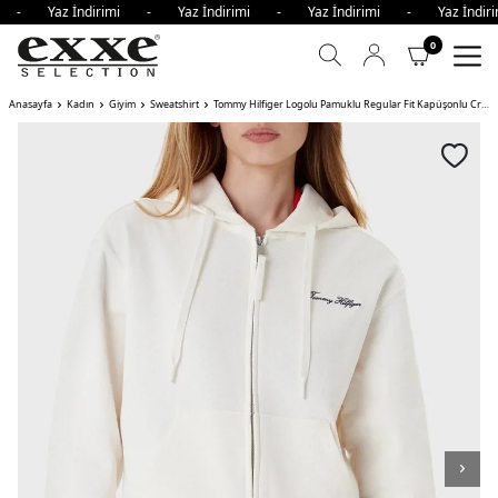
mi - Yaz İndirimi - Yaz İndirimi - Yaz İndirimi - Yaz İndi
0
Anasayfa
Kadın
Giyim
Sweatshirt
Tommy Hilfiger Logolu Pamuklu Regular Fit Kapüşonlu Crop Bayan Sweat