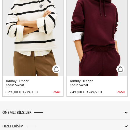
Detaylar :
-Ribanalı etek ucu ve manşetler
-Hafif düşük omuzlar
2DEWW0WW45742YA8.25
Tommy Hilfiger
Tommy Hilfiger
Kadın Sweat
Kadın Sweat
6.299,00
TL
3.779,00
TL
-%
40
7.499,00
TL
3.749,50
TL
-%
50
ÖNEMLİ BİLGİLER
HIZLI ERİŞİM