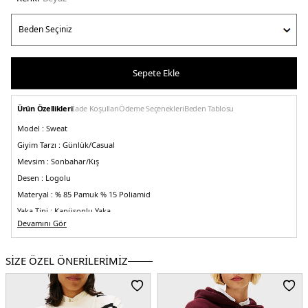
Sepete Ekle
Ürün Özellikleri
İade Koşulları
Ödeme Seçenekleri
Beden Tablosu
Model :
Sweat
Giyim Tarzı :
Günlük/Casual
Mevsim :
Sonbahar/Kış
Desen :
Logolu
Materyal :
% 85 Pamuk % 15 Poliamid
Yaka Tipi :
Kapüşonlu Yaka
Devamını Gör
Kapama Şekli :
Fermuarlı
Kol Boyu :
Uzun Kol
SİZE ÖZEL ÖNERİLERİMİZ
Cep :
Ayrık Kanguru Cepli
Kalıp Bilgisi :
Regular Fit
Menşei :
Bangladeş