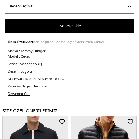
Sepete Ekle
Ürün Özellikleri
İade Koşulları
Ödeme Seçenekleri
Beden Tablosu
Marka :
Tommy Hilfiger
Model :
Ceket
Sezon :
Sonbahar/Kış
Desen :
Logolu
Materyal :
% 90 Polyester % 10 TPU
Kapama Bilgisi :
Fermuar
Kol Bilgisi :
Devamını Gör
Uzun Kol
Cep Bilgisi :
Cepli
Kalıp Bilgisi :
Regular Fit
SİZE ÖZEL ÖNERİLERİMİZ
Detay :
- Modelimiz 1.86 cm boyunda olup M beden giymektedir
- Polyester iç astar
- Lastikli çıtçıtlı manşetler