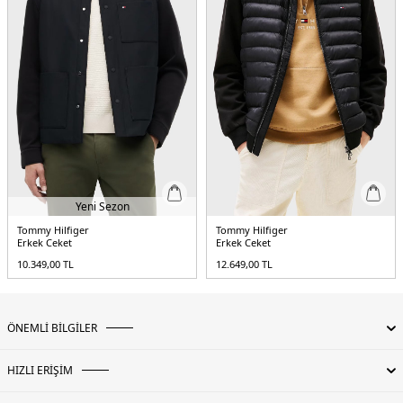
- Ayarlanabilir kapüşon
- Su geçirmez
Üretim Yeri :
Çin
3DE1MW0MW34456DW5.12
Yeni Sezon
Tommy Hilfiger
Tommy Hilfiger
Erkek Ceket
Erkek Ceket
10.349,00
TL
12.649,00
TL
ÖNEMLİ BİLGİLER
HIZLI ERİŞİM