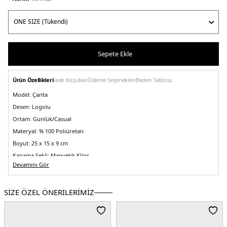
Sepete Ekle
Ürün Özellikleri
İade Koşulları
Ödeme Seçenekleri
Beden Tablosu
Model:
Çanta
Desen:
Logolu
Ortam:
Günlük/Casual
Materyal:
% 100 Poliüretan
Boyut:
25 x 15 x 9 cm
Kapama Şekli:
Manyetik Klips
Devamını Gör
Yaş Grubu:
Yetişkin
Askı Türü:
Sabit saplı , Ayarlanabilir ve Çıkarılabilir Askılı
SİZE ÖZEL ÖNERİLERİMİZ
Menşei:
Kamboçya
Detaylar:
- İki iç bölme- İki iç fermuarlı cep
2DEAW0AW18029XI8.10