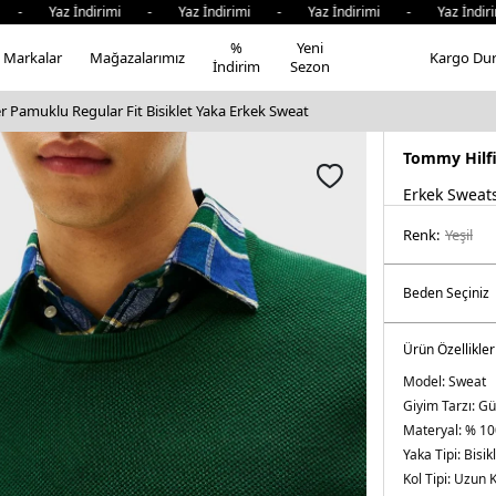
 Yaz İndirimi - Yaz İndirimi - Yaz İndirimi - Yaz İndirim
%
Yeni
Markalar
Mağazalarımız
Kargo Du
İndirim
Sezon
 Pamuklu Regular Fit Bisiklet Yaka Erkek Sweat
Tommy Hilf
Erkek Sweats
Renk:
yeşi̇l
Ürün Özellikler
Model:
Sweat
Giyim Tarzı:
Gü
Materyal:
% 10
Yaka Tipi:
Bisik
Kol Tipi:
Uzun K