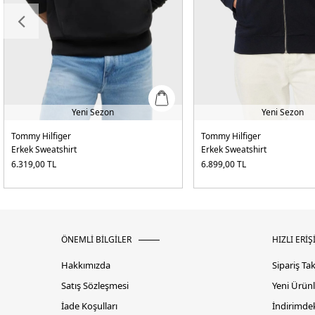
Yeni Sezon
Yeni Sezon
Tommy Hilfiger
Tommy Hilfiger
Erkek Sweatshirt
Erkek Sweatshirt
6.319,00
TL
6.899,00
TL
ÖNEMLİ BİLGİLER
HIZLI ERİŞ
Hakkımızda
Sipariş Ta
Satış Sözleşmesi
Yeni Ürünl
İade Koşulları
İndirimdek