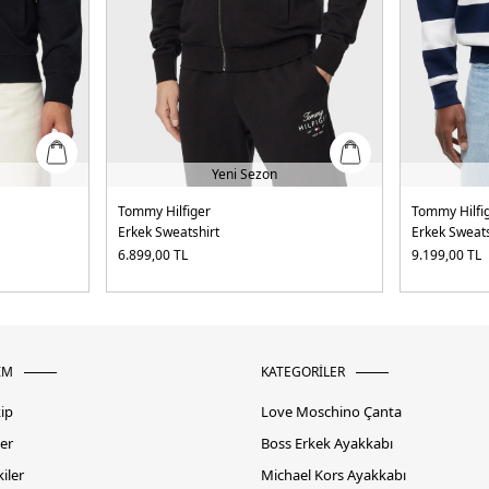
Yeni Sezon
Tommy Hilfiger
Tommy Hilfi
Erkek Sweatshirt
Erkek Sweats
6.899,00
TL
9.199,00
TL
İM
KATEGORİLER
kip
Love Moschino Çanta
er
Boss Erkek Ayakkabı
iler
Michael Kors Ayakkabı