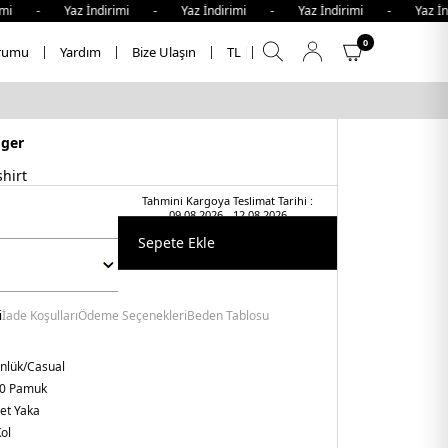
i - Yaz İndirimi - Yaz İndirimi - Yaz İndirimi - Yaz İndi
0
rumu
Yardım
Bize Ulaşın
TL
iger
hirt
Tahmini Kargoya Teslimat Tarihi :
09.08.2026 - 12.08.2026
Sepete Ekle
i
İade Koşulları
Ödeme Seçenekleri
Beden Tablosu
nlük/Casual
0 Pamuk
let Yaka
ol