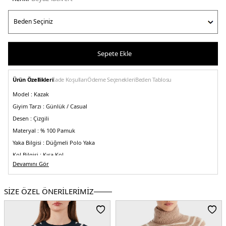
Sepete Ekle
Ürün Özellikleri
İade Koşulları
Ödeme Seçenekleri
Beden Tablosu
Model :
Kazak
Giyim Tarzı :
Günlük / Casual
Desen :
Çizgili
Materyal :
% 100 Pamuk
Yaka Bilgisi :
Düğmeli Polo Yaka
Kol Bilgisi :
Kısa Kol
Devamını Gör
Kalıp Bilgisi :
Regular Fit
Detaylar:
-İnce örgülü kumaş
SİZE ÖZEL ÖNERİLERİMİZ
Üretim Yeri :
Vietnam
2DEWW0WW414740FG.652