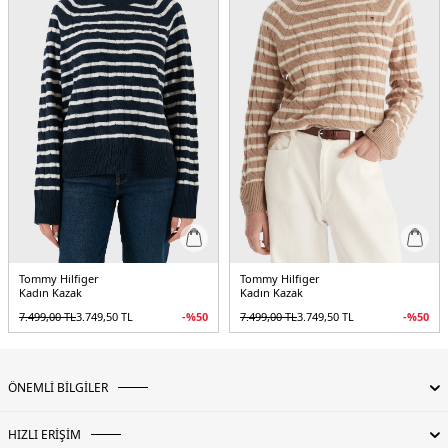
Tommy Hilfiger
Tommy Hilfiger
Kadın Kazak
Kadın Kazak
7.499,00
TL
3.749,50
TL
-%
50
7.499,00
TL
3.749,50
TL
-%
50
ÖNEMLİ BİLGİLER
HIZLI ERİŞİM