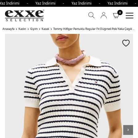
az İndirimi - Yaz İndirimi - Yaz İndirimi - Yaz İndirimi 
0
Anasayfa
Kadın
Giyim
Kazak
Tommy Hilfiger Pamuklu Regular Fit Düğmeli Polo Yaka Çizgili Kısa Kollu Bayan Kazak