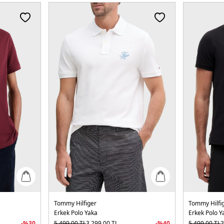
Tommy Hilfiger
Tommy Hilfi
Erkek Polo Yaka
Erkek Polo Y
-%
30
5.499,00
TL
3.299,00
TL
-%
40
5.499,00
TL
3