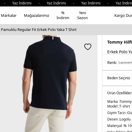
- Yaz İndirimi - Yaz İndirimi - Yaz İndirimi - Yaz İndiri
%
Yeni
Markalar
Mağazalarımız
Kargo Du
İndirim
Sezon
Pamuklu Regular Fit Erkek Polo Yaka T Shirt
Tommy Hilf
Erkek Polo Y
Renk:
laci̇ver
Ürün Özellikler
Marka :
Tommy 
Model :
T-shirt
Giyim Tarzı :
Gü
Desen :
Logolu
Materyal :
% 10