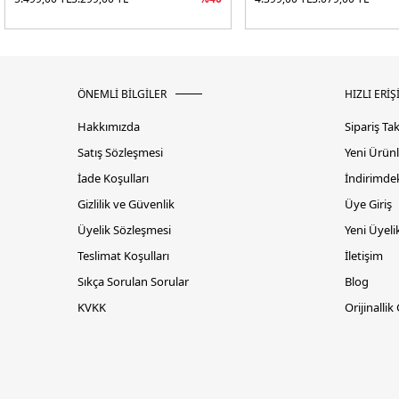
ÖNEMLİ BİLGİLER
HIZLI ERİŞ
Hakkımızda
Sipariş Ta
Satış Sözleşmesi
Yeni Ürünl
İade Koşulları
İndirimdek
Gizlilik ve Güvenlik
Üye Giriş
Üyelik Sözleşmesi
Yeni Üyeli
Teslimat Koşulları
İletişim
Sıkça Sorulan Sorular
Blog
KVKK
Orijinallik