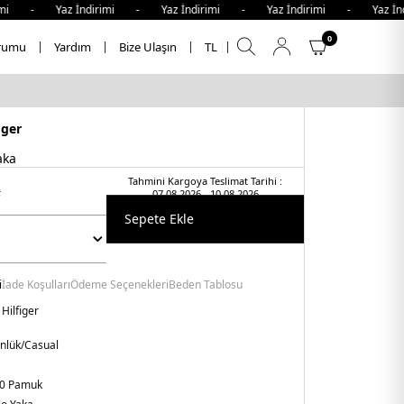
mi - Yaz İndirimi - Yaz İndirimi - Yaz İndirimi - Yaz İndi
0
rumu
Yardım
Bize Ulaşın
TL
iger
aka
Tahmini Kargoya Teslimat Tarihi :
t
07.08.2026 - 10.08.2026
Sepete Ekle
i
İade Koşulları
Ödeme Seçenekleri
Beden Tablosu
Hilfiger
nlük/Casual
0 Pamuk