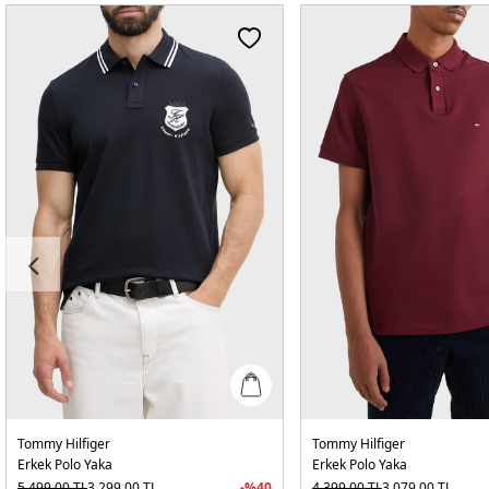
Tommy Hilfiger
Tommy Hilfiger
Erkek Polo Yaka
Erkek Polo Yaka
5.499,00
TL
3.299,00
TL
-%
40
4.399,00
TL
3.079,00
TL