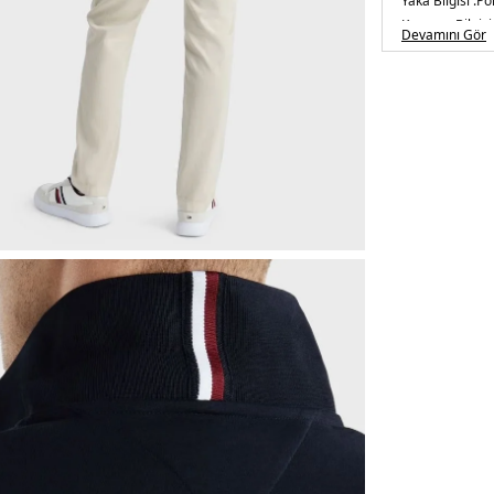
Yaka Bilgisi :
Po
Kapama Bilgisi 
Devamını Gör
Kol Bilgisi :
Kısa
Kalıp Bilgisi :
Re
Detay :
-Şeritli 
Manken Ölçüsü
Üretim Yeri :
Hi
3DE1MW0MW3