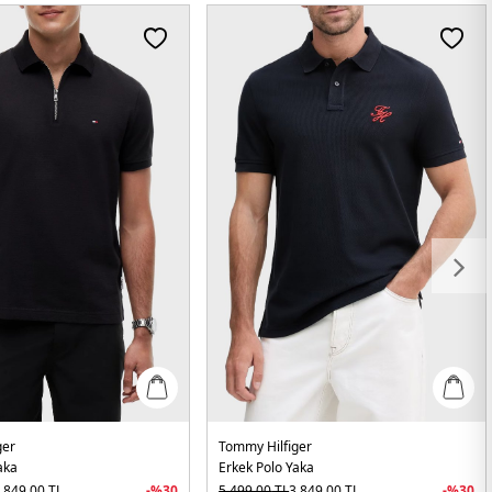
ger
Tommy Hilfiger
aka
Erkek Polo Yaka
.849,00
TL
-%
30
5.499,00
TL
3.849,00
TL
-%
30