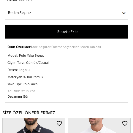
Sepete Ekle
Ürün Özellikleri
İade Koşulları
Ödeme Seçenekleri
Beden Tablosu
Model:
Polo Yaka Sweat
Giyim Tarzı:
Günlük/Casual
Desen:
Logolu
Materyal:
% 100 Pamuk
Yaka Tipi:
Polo Yaka
Kol Tipi:
Uzun Kol
Devamını Gör
Kumaş Tipi:
Belirtilmemiş
Boy:
Standart
SİZE ÖZEL ÖNERİLERİMİZ
Kalıp Bilgisi:
Regular Fit
Yaş Grubu:
Yetişkin
Menşei:
Vietnam