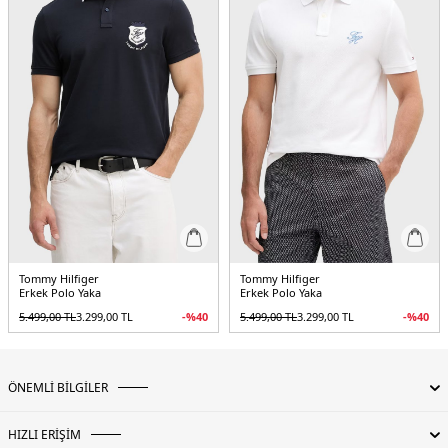
Detaylar:
- Kolda Tommy Hilfiger Bayrak İşlemesi
3DE1MW0MW40302DW5.12
Tommy Hilfiger
Tommy Hilfiger
Erkek Polo Yaka
Erkek Polo Yaka
5.499,00
TL
3.299,00
TL
-%
40
5.499,00
TL
3.299,00
TL
-%
40
ÖNEMLİ BİLGİLER
HIZLI ERİŞİM