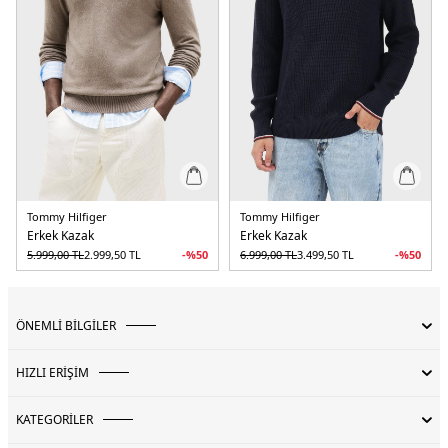
Devamını Gör
Tommy Hilfiger
Tommy Hilfiger
Erkek Kazak
Erkek Kazak
5.999,00
TL
2.999,50
TL
-%
50
6.999,00
TL
3.499,50
TL
-%
50
ÖNEMLİ BİLGİLER
HIZLI ERİŞİM
KATEGORİLER