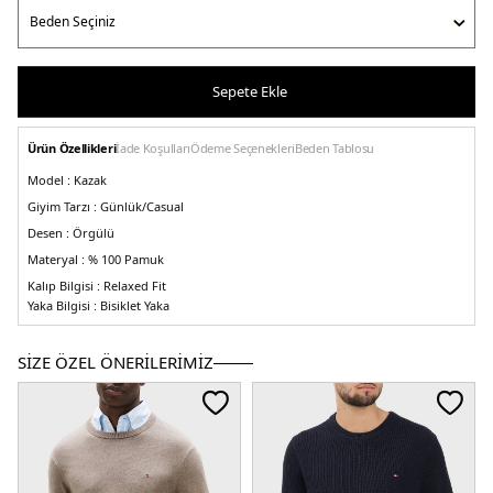
Sepete Ekle
Ürün Özellikleri
İade Koşulları
Ödeme Seçenekleri
Beden Tablosu
Model :
Kazak
Giyim Tarzı :
Günlük/Casual
Desen :
Örgülü
Materyal :
% 100 Pamuk
Kalıp Bilgisi :
Relaxed Fit
Yaka Bilgisi :
Bisiklet Yaka
Kol Bilgisi :
Uzun Kol
Üretim Yeri:
Vietnam
SİZE ÖZEL ÖNERİLERİMİZ
3DE1MW0MW33132YBI.25
Kadın
Erkek
Çocuk