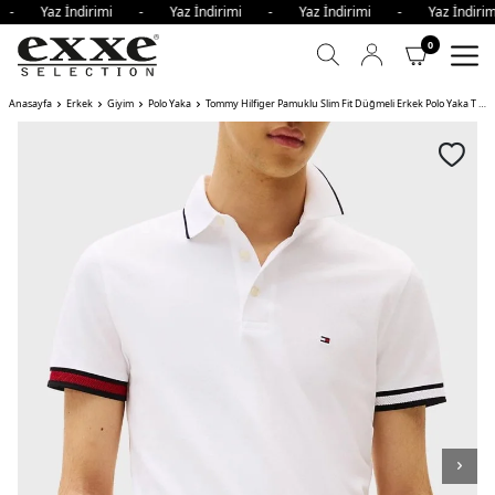
i - Yaz İndirimi - Yaz İndirimi - Yaz İndirimi - Yaz İndi
0
Anasayfa
Erkek
Giyim
Polo Yaka
Tommy Hilfiger Pamuklu Slim Fit Düğmeli Erkek Polo Yaka T Shirt YBR