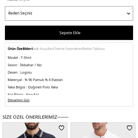
Sepete Ekle
Ürün Özellikleri
İade Koşulları
Ödeme Seçenekleri
Beden Tablosu
Model :
T-Shirt
Sezon :
İlkbahar / Yaz
Desen :
Logolu
Materyal :
% 96 Pamuk % 4 Elastan
Yaka Bilgisi :
Düğmeli Polo Yaka
Kol Bilgisi :
Kısa Kol
Devamını Gör
Kalıp Bilgisi :
Slim Fit
Detaylar :
-Yakanın iç kısmında ve manşetlerde imzalı bant
SİZE ÖZEL ÖNERİLERİMİZ
Üretim Yeri :
Banglades
3DE1MW0MW38458YBR.25