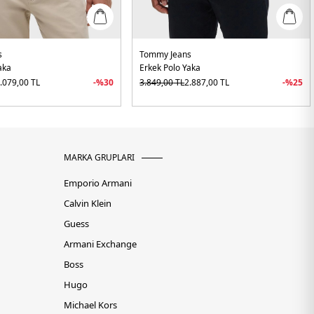
s
Tommy Jeans
aka
Erkek Polo Yaka
.079,00
TL
-%
30
3.849,00
TL
2.887,00
TL
-%
25
MARKA GRUPLARI
Emporio Armani
Calvin Klein
Guess
Armani Exchange
Boss
Hugo
Michael Kors