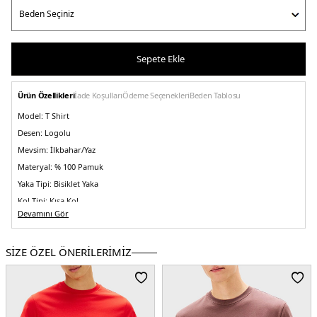
Sepete Ekle
Ürün Özellikleri
İade Koşulları
Ödeme Seçenekleri
Beden Tablosu
Model:
T Shirt
Desen:
Logolu
Mevsim:
İlkbahar/Yaz
Materyal:
% 100 Pamuk
Yaka Tipi:
Bisiklet Yaka
Kol Tipi:
Kısa Kol
Devamını Gör
Kalıp Bilgisi:
Regular Fit
Manken Bedeni:
Boy : 1.88 cm / Göğüs : 99 cm / Bel : 77 cm / Basen : 97 /
Beden : M
SİZE ÖZEL ÖNERİLERİMİZ
Menşei:
Mısır
3DE1DM0DM20814BDS.07