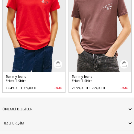
Tommy Jeans
Tommy Jeans
Erkek T-Shirt
Erkek T-Shirt
1.649,00
TL
989,00
TL
-%
40
2.099,00
TL
1.259,00
TL
-%
40
ÖNEMLİ BİLGİLER
HIZLI ERİŞİM