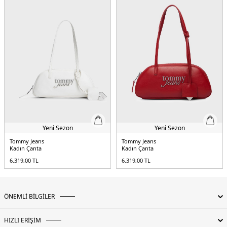
Yeni Sezon
Yeni Sezon
Tommy Jeans
Tommy Jeans
Kadın Çanta
Kadın Çanta
6.319,00
TL
6.319,00
TL
ÖNEMLİ BİLGİLER
HIZLI ERİŞİM