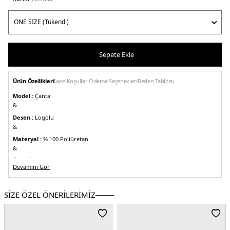
Sepete Ekle
Ürün Özellikleri
İade Koşulları
Ödeme Seçenekleri
Beden Tablosu
Model :
Çanta
&
Desen :
Logolu
&
Materyal :
% 100 Poliüretan
&
Ürün Ölçüsü :
27 x 23,5 x 7,5 cm
Devamını Gör
&
Detay :
-Ayarlanabilen omuz askılı
-Fermuarlı kapatma
-Bir adet ana bölme
&
SİZE ÖZEL ÖNERİLERİMİZ
Üretim Yeri :
Kamboçya
2DEAW0AW17548XJ9.10