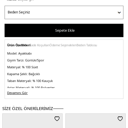
Sepete Ekle
Ürün Özellikleri
İade Koşulları
Ödeme Seçenekleri
Beden Tablosu
Model:
Ayakkabı
Giyim Tarzı:
Günlük/Spor
Materyal:
% 100 Süet
Kapama Şekli:
Bağcıklı
Taban Materyali:
% 100 Kauçuk
Astar Materyali:
% 100 Polyester
Devamını Gör
Menşei:
Çin
Detaylar:
-Düşük bilekli -Yanda, dilde ve tabanda logo detayı
2DEEN0EN02677P06.246
SİZE ÖZEL ÖNERİLERİMİZ