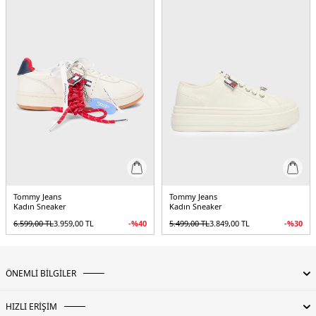
Tommy Jeans
Tommy Jeans
Kadın Sneaker
Kadın Sneaker
6.599,00
TL
3.959,00
TL
-%
40
5.499,00
TL
3.849,00
TL
-%
30
ÖNEMLİ BİLGİLER
HIZLI ERİŞİM