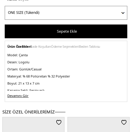
Sepete Ekle
Ürün Özellikleri
İade Koşulları
Ödeme Seçenekleri
Beden Tablosu
Model:
Çanta
Desen:
Logolu
Ortam:
Günlük/Casual
Materyal:
% 68 Poliüretan % 32 Polyester
Boyut:
21 x 13 x 7 cm
Kapama Şekli:
Fermuarlı
Devamını Gör
Yaş Grubu:
Yetişkin
Askı Türü:
Ayarlanabilir Askılı
SİZE ÖZEL ÖNERİLERİMİZ
Menşei:
Kamboçya
2DEAW0AW18010YBH.25