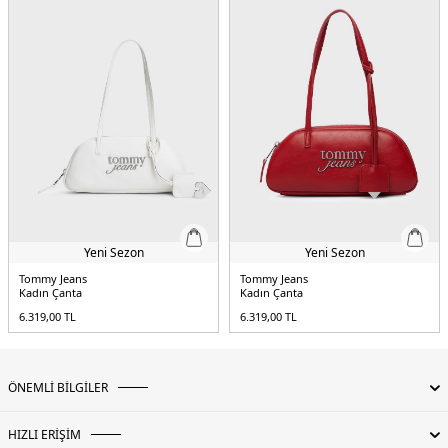
Yeni Sezon
Yeni Sezon
Tommy Jeans
Tommy Jeans
Kadın Çanta
Kadın Çanta
6.319,00
TL
6.319,00
TL
ÖNEMLİ BİLGİLER
HIZLI ERİŞİM