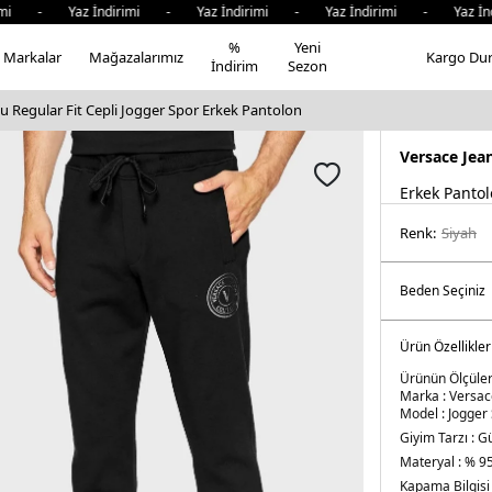
i - Yaz İndirimi - Yaz İndirimi - Yaz İndirimi - Yaz İndi
%
Yeni
Markalar
Mağazalarımız
Kargo Du
İndirim
Sezon
 Regular Fit Cepli Jogger Spor Erkek Pantolon
Versace Jea
Erkek Panto
Renk:
si̇yah
Ürün Özellikler
Ürünün Ölçüleri
Marka :
Versac
Model :
Jogger
Giyim Tarzı :
Gü
Materyal :
% 95
Kapama Bilgisi