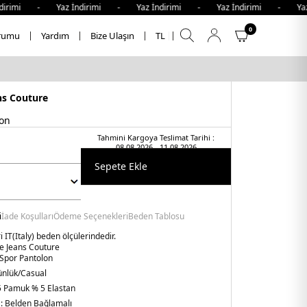
rimi - Yaz İndirimi - Yaz İndirimi - Yaz İndirimi - Yaz İ
0
rumu
Yardım
Bize Ulaşın
TL
ns Couture
lon
Tahmini Kargoya Teslimat Tarihi :
08.08.2026 - 11.08.2026
Sepete Ekle
i
İade Koşulları
Ödeme Seçenekleri
Beden Tablosu
 IT(Italy) beden ölçülerindedir.
e Jeans Couture
 Spor Pantolon
nlük/Casual
 Pamuk % 5 Elastan
 :
Belden Bağlamalı