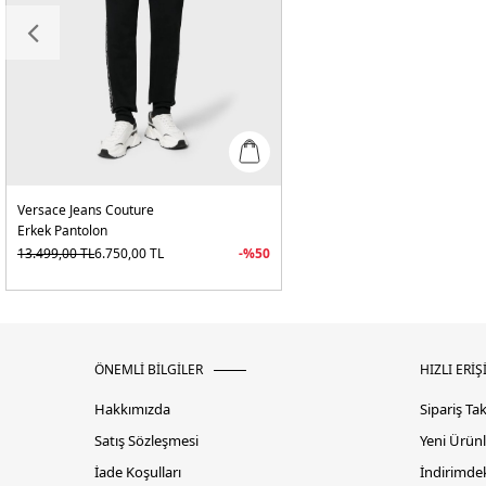
Versace Jeans Couture
Erkek Pantolon
13.499,00
TL
6.750,00
TL
-%
50
ÖNEMLİ BİLGİLER
HIZLI ERİŞ
Hakkımızda
Sipariş Ta
Satış Sözleşmesi
Yeni Ürünl
İade Koşulları
İndirimdek