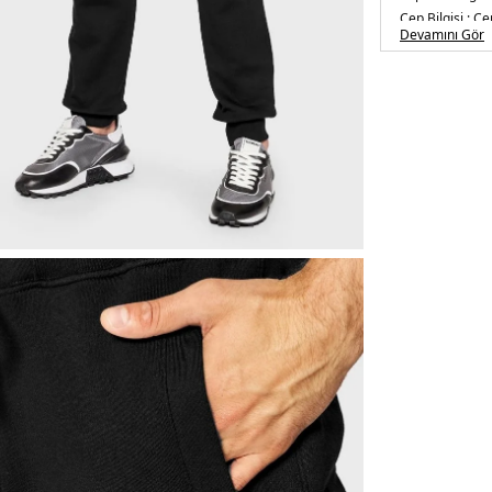
Cep Bilgisi :
Cep
Devamını Gör
Kalıp :
Regular 
Manken Ölçüsü
Detay :
-Elastik bel ve
-Marka detaylı
Üretim Yeri :
Tü
5DE173GAAT0