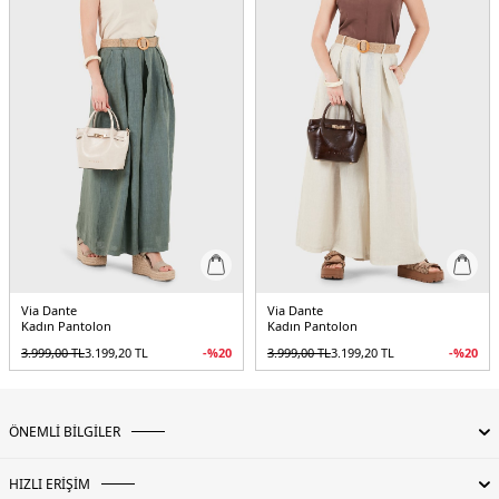
Manken Bedeni:
Boy : 1.80 cm / Göğüs : 80 cm / Bel : 60 cm / Basen : 89 cm /
Beden : S-M
Yaş Grubu:
Yetişkin
Menşei:
İtalya
5DK26888600.17
Via Dante
Via Dante
Kadın Pantolon
Kadın Pantolon
3.999,00
TL
3.199,20
TL
-%
20
3.999,00
TL
3.199,20
TL
-%
20
ÖNEMLİ BİLGİLER
HIZLI ERİŞİM