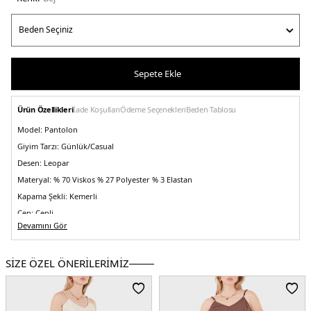
Sepete Ekle
Ürün Özellikleri
İade Koşulları
Ödeme Seçenekleri
Beden Tablosu
Model:
Pantolon
Giyim Tarzı:
Günlük/Casual
Desen:
Leopar
Materyal:
% 70 Viskos % 27 Polyester % 3 Elastan
Kapama Şekli:
Kemerli
Cep:
Cepli
Devamını Gör
Kumaş Tipi:
Belirtilmemiş
Bel:
Yüksek Bel
SİZE ÖZEL ÖNERİLERİMİZ
Boy:
Standart
Paça Tipi:
Daralan Paça
Kalıp Bilgisi:
Relaxed Fit