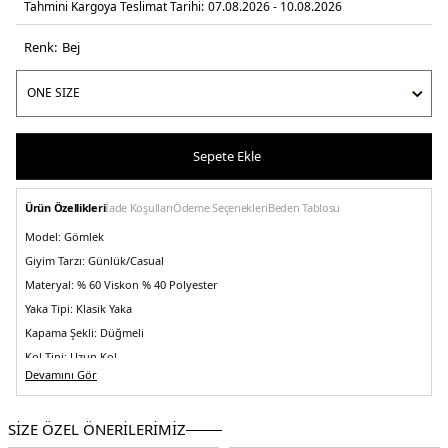
Tahmini Kargoya Teslimat Tarihi:
07.08.2026 - 10.08.2026
Renk:
bej
Sepete Ekle
Ürün Özellikleri
İade Koşulları
Ödeme Seçenekleri
Beden Tablosu
Model:
Gömlek
Giyim Tarzı:
Günlük/Casual
Materyal:
% 60 Viskon % 40 Polyester
Yaka Tipi:
Klasik Yaka
Kapama Şekli:
Düğmeli
Kol Tipi:
Uzun Kol
Devamını Gör
Kumaş Tipi:
Belirtilmemiş
Boy:
Standart
SİZE ÖZEL ÖNERİLERİMİZ
Kalıp Bilgisi:
Oversize Fit