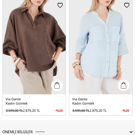
Manken Bedeni:
Boy : 1.80 cm / Göğüs : 80 cm / Bel : 60 cm / Basen : 89 cm /
Beden : Onesıze
Yaş Grubu:
Yetişkin
Menşei:
İtalya
5DK269143120.17
Via Dante
Via Dante
Kadın Gömlek
Kadın Gömlek
3.599,00
TL
2.879,20
TL
-%
20
3.599,00
TL
2.879,20
TL
-%
20
ÖNEMLİ BİLGİLER