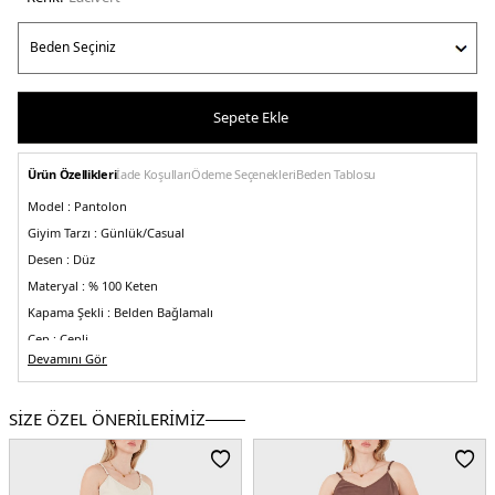
Sepete Ekle
Ürün Özellikleri
İade Koşulları
Ödeme Seçenekleri
Beden Tablosu
Model :
Pantolon
Giyim Tarzı :
Günlük/Casual
Desen :
Düz
Materyal :
% 100 Keten
Kapama Şekli :
Belden Bağlamalı
Cep :
Cepli
Devamını Gör
Kalıp Bilgisi:
Regular Fit, Normal Bel, Geniş Paça
Manken Bedeni :
Boy : 1.79 cm / Göğüs : 81 cm / Bel : 64 cm / Basen : 94 cm /
Beden : S-M
SİZE ÖZEL ÖNERİLERİMİZ
Menşei :
İtalya
5DY24998194.12