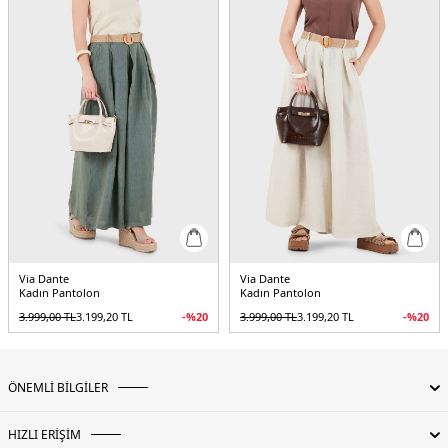
Via Dante
Via Dante
Kadın Pantolon
Kadın Pantolon
3.999,00
TL
3.199,20
TL
-%
20
3.999,00
TL
3.199,20
TL
-%
20
ÖNEMLİ BİLGİLER
HIZLI ERİŞİM