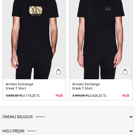
Armani Exchange
Armani Exchange
Erkek T-Shirt
Erkek T-Shirt
3.899,00
TL
3.119,20
TL
-%
20
3.499,00
TL
2.624,25
TL
-%
25
ÖNEMLİ BİLGİLER
HIZLI ERİŞİM