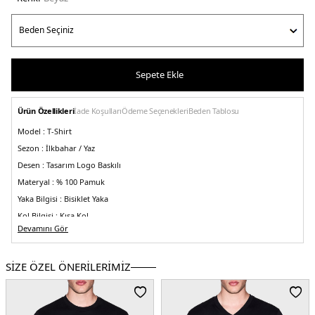
Sepete Ekle
Ürün Özellikleri
İade Koşulları
Ödeme Seçenekleri
Beden Tablosu
Model :
T-Shirt
Sezon :
İlkbahar / Yaz
Desen :
Tasarım Logo Baskılı
Materyal :
% 100 Pamuk
Yaka Bilgisi :
Bisiklet Yaka
Kol Bilgisi :
Kısa Kol
Devamını Gör
Kalıp Bilgisi :
Regular Fit
Üretim Yeri :
Tunus
5DY1XM000566AF10334U0009.25
SİZE ÖZEL ÖNERİLERİMİZ