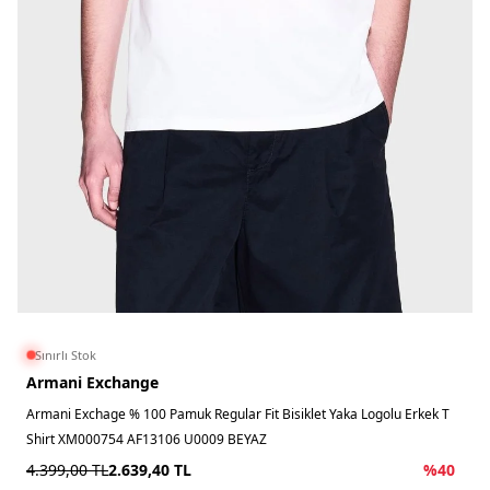
Sınırlı Stok
Armani Exchange
Armani Exchage % 100 Pamuk Regular Fit Bisiklet Yaka Logolu Erkek T
Shirt XM000754 AF13106 U0009 BEYAZ
4.399,00
TL
2.639,40
TL
%
40