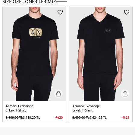
SİZE ÖZEL ÖNERİLERİMİZ
Armani Exchange
Armani Exchange
Erkek T-Shirt
Erkek T-Shirt
3.899,00
TL
3.119,20
TL
-%
20
3.499,00
TL
2.624,25
TL
-%
25