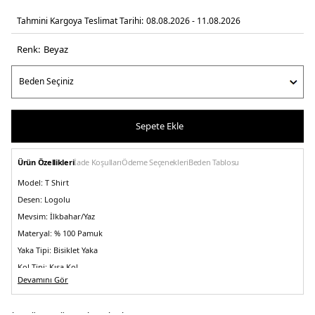
Tahmini Kargoya Teslimat Tarihi:
08.08.2026 - 11.08.2026
Renk:
beyaz
Sepete Ekle
Ürün Özellikleri
İade Koşulları
Ödeme Seçenekleri
Beden Tablosu
Model:
T Shirt
Desen:
Logolu
Mevsim:
İlkbahar/Yaz
Materyal:
% 100 Pamuk
Yaka Tipi:
Bisiklet Yaka
Kol Tipi:
Kısa Kol
Devamını Gör
Kalıp Bilgisi:
Regular Fit
Menşei:
Türkiye
5DY1XM000754AF13106U0009.25