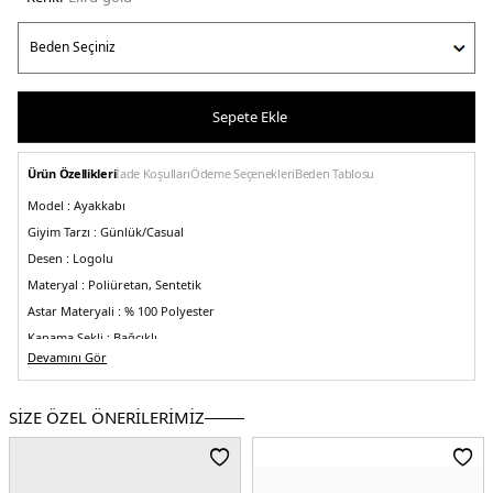
Sepete Ekle
Ürün Özellikleri
İade Koşulları
Ödeme Seçenekleri
Beden Tablosu
Model :
Ayakkabı
Giyim Tarzı :
Günlük/Casual
Desen :
Logolu
Materyal :
Poliüretan, Sentetik
Astar Materyali :
% 100 Polyester
Kapama Şekli :
Bağcıklı
Devamını Gör
Taban Bilgisi :
Kauçuk
Menşei :
Vietnam
SİZE ÖZEL ÖNERİLERİMİZ
Detaylar :
-Nefes alması için file detaylar
-Yanda, dilde ve tabanda logo
detayı
-Kontrast renkli parlak detaylar
5DY2XDX195XV944Q308.6936