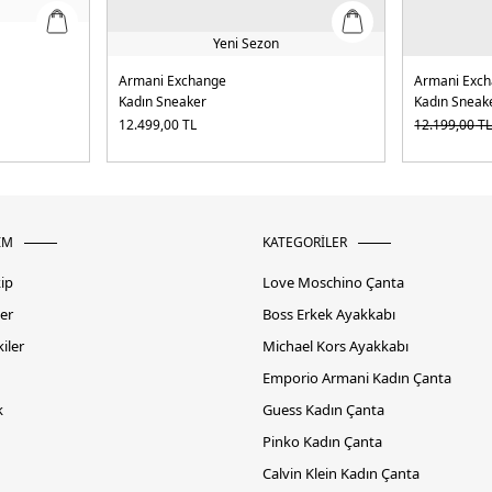
Yeni Sezon
Armani Exchange
Armani Exc
Kadın Sneaker
Kadın Sneak
12.499,00
TL
12.199,00
T
İM
KATEGORİLER
kip
Love Moschino Çanta
er
Boss Erkek Ayakkabı
iler
Michael Kors Ayakkabı
Emporio Armani Kadın Çanta
k
Guess Kadın Çanta
Pinko Kadın Çanta
Calvin Klein Kadın Çanta