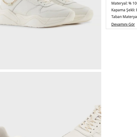
Materyal:
% 100
Kapama Şekli:
Taban Materyal
Burun Tipi:
Yuv
Devamını Gör
Menşei:
Endon
Detaylar:
- Yan
5DE2XW00161