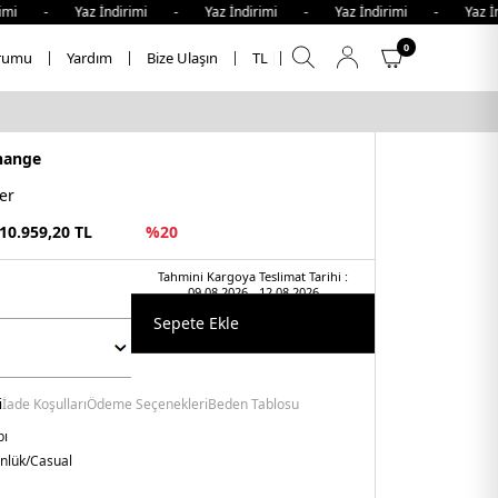
imi - Yaz İndirimi - Yaz İndirimi - Yaz İndirimi - Yaz İnd
0
rumu
Yardım
Bize Ulaşın
TL
hange
er
10.959,20
TL
%
20
Tahmini Kargoya Teslimat Tarihi :
09.08.2026 - 12.08.2026
Sepete Ekle
i
İade Koşulları
Ödeme Seçenekleri
Beden Tablosu
bı
nlük/Casual