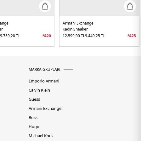
hange
Armani Exchange
er
Kadın Sneaker
L
9.759,20
TL
-%
20
12.599,00
TL
9.449,25
TL
-%
25
MARKA GRUPLARI
Emporio Armani
Calvin Klein
Guess
Armani Exchange
Boss
Hugo
Michael Kors