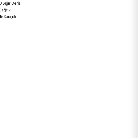
 Sığır Derisi
Bağcıklı
i:
Kauçuk
arlak
ezya
da logo detaylı çıkarılabilir zincirli aksesuar
7AF17443M0107.25