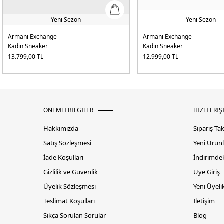
Yeni Sezon
Yeni Sezon
Armani Exchange
Armani Exchange
Kadın Sneaker
Kadın Sneaker
13.799,00
TL
12.999,00
TL
ÖNEMLİ BİLGİLER
HIZLI ERİŞ
Hakkımızda
Sipariş Ta
Satış Sözleşmesi
Yeni Ürünl
İade Koşulları
İndirimdek
Gizlilik ve Güvenlik
Üye Giriş
Üyelik Sözleşmesi
Yeni Üyeli
Teslimat Koşulları
İletişim
Sıkça Sorulan Sorular
Blog