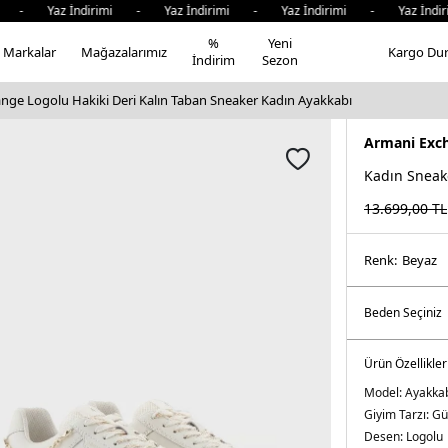
 - Yaz İndirimi - Yaz İndirimi - Yaz İndirimi - Yaz İndir
%
Yeni
Markalar
Mağazalarımız
Kargo Du
İndirim
Sezon
nge Logolu Hakiki Deri Kalın Taban Sneaker Kadın Ayakkabı
Armani Exc
Kadın Sneak
13.699,00
TL
Renk:
beyaz
Ürün Özellikler
Model:
Ayakka
Giyim Tarzı:
Gü
Desen:
Logolu