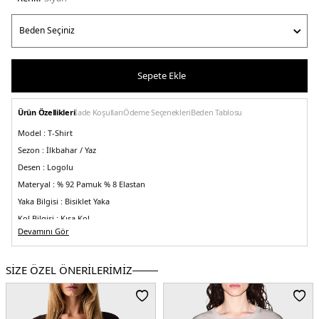
Sepete Ekle
Ürün Özellikleri
İade Koşulları
Ödeme Seçenekleri
Beden Tablosu
Model :
T-Shirt
Sezon :
İlkbahar / Yaz
Desen :
Logolu
Materyal :
% 92 Pamuk % 8 Elastan
Yaka Bilgisi :
Bisiklet Yaka
Kol Bilgisi :
Kısa Kol
Devamını Gör
Kalıp Bilgisi :
Slim Fit
Üretim Yeri :
Vietnam
5DY2XW000511AF11929UC001.07
SİZE ÖZEL ÖNERİLERİMİZ