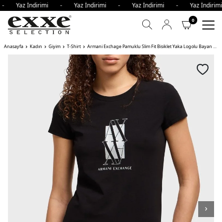
 - Yaz İndirimi - Yaz İndirimi - Yaz İndirimi - Yaz İndir
0
Anasayfa
Kadın
Giyim
T-Shirt
Armani Exchage Pamuklu Slim Fit Bisiklet Yaka Logolu Bayan T Shirt