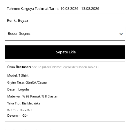
Tahmini Kargoya Teslimat Tarihi:
10.08.2026 - 13.08.2026
Renk:
beyaz
Sepete Ekle
Ürün Özellikleri
İade Koşulları
Ödeme Seçenekleri
Beden Tablosu
Model:
T Shirt
Giyim Tarzı:
Günlük/Casual
Desen:
Logolu
Materyal:
% 92 Pamuk % 8 Elastan
Yaka Tipi:
Bisiklet Yaka
Kol Tipi:
Kısa Kol
Devamını Gör
Kumaş Tipi:
Belirtilmemiş
Boy:
Standart