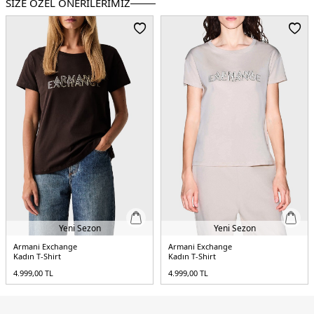
SİZE ÖZEL ÖNERİLERİMİZ
Kalıp Bilgisi:
Regular Fit
Yaş Grubu:
Yetişkin
Menşei:
Vietnam
5DY2XW001837AF16294U0002.25
Yeni Sezon
Yeni Sezon
Armani Exchange
Armani Exchange
Kadın T-Shirt
Kadın T-Shirt
4.999,00
TL
4.999,00
TL