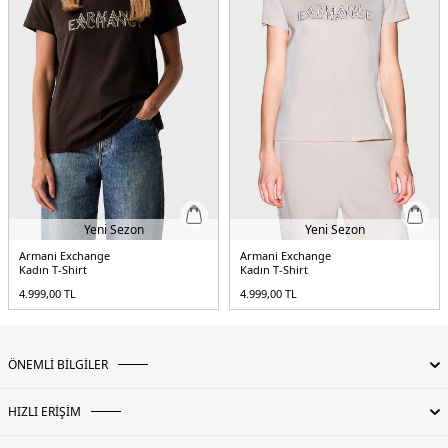
5DK26DYT46YJ3RZ1000.25
Yeni Sezon
Yeni Sezon
Armani Exchange
Armani Exchange
Kadın T-Shirt
Kadın T-Shirt
4.999,00
TL
4.999,00
TL
ÖNEMLİ BİLGİLER
HIZLI ERİŞİM