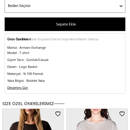
Sepete Ekle
Ürün Özellikleri
İade Koşulları
Ödeme Seçenekleri
Beden Tablosu
Marka :
Armani Exchange
Model :
T-shirt
Giyim Tarzı :
Günlük/Casual
Desen :
Logo Baskılı
Materyal :
% 100 Pamuk
Yaka Bilgisi :
Bisiklet Yaka
Kol Bilgisi :
Devamını Gör
Kısa Kol
Kalıp Bilgisi :
Slim Fit
Manken Ölçüsü :
Boy : 1.78 cm / Göğüs : 81 cm / Bel : 60 cm / Basen : 89 cm /
SİZE ÖZEL ÖNERİLERİMİZ
Beden : S
Detay :
- Omuzda 2 adet metal madalyon
Üretim Yeri :
Vietnam